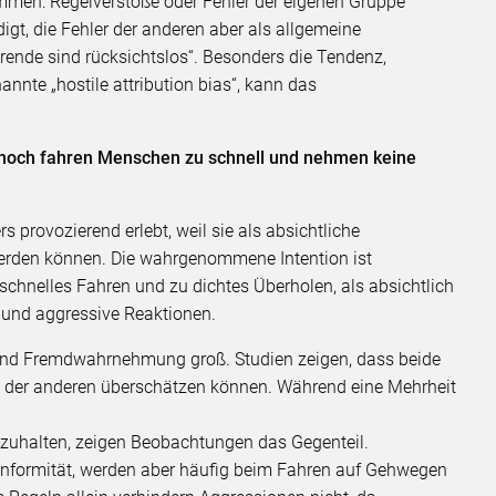
mmen: Regelverstöße oder Fehler der eigenen Gruppe
igt, die Fehler der anderen aber als allgemeine
hrende sind rücksichtslos“. Besonders die Tendenz,
nannte „hostile attribution bias“, kann das
ennoch fahren Menschen zu schnell und nehmen keine
provozierend erlebt, weil sie als absichtliche
werden können. Die wahrgenommene Intention ist
schnelles Fahren und zu dichtes Überholen, als absichtlich
er und aggressive Reaktionen.
 und Fremdwahrnehmung groß. Studien zeigen, dass beide
e der anderen überschätzen können. Während eine Mehrheit
zuhalten, zeigen Beobachtungen das Gegenteil.
onformität, werden aber häufig beim Fahren auf Gehwegen