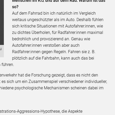
Menschen im Kfz und auf dem Rad. Warum ist das
so?
Auf dem Fahrrad bin ich natürlich im Vergleich
weitaus ungeschützter als im Auto. Deshalb fühlen
sich kritische Situationen mit Autofahrer:innen, wie
zu dichtes Überholen, für Radfahrer:innen maximal
bedrohlich und provozierend an. Genau wie
Autofahrer:innen verstoßen aber auch
TU
Radfahrer:innen gegen Regeln. Fahren sie z. B.
plötzlich auf die Fahrbahn, kann auch das bei
n führen.
verkehr hat die Forschung gezeigt, dass es nicht den
t es sich um ein Zusammenspiel verschiedener individueller,
erschiedene psychologische Mechanismen scheinen dabei im
rustrations-Aggressions-Hypothese, die Aspekte