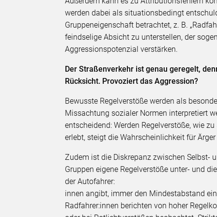
Außerdem kann es zu Attributionsfehlern ko
werden dabei als situationsbedingt entschuld
Gruppeneigenschaft betrachtet, z. B. „Radfa
feindselige Absicht zu unterstellen, der soge
Aggressionspotenzial verstärken.
Der Straßenverkehr ist genau geregelt, d
Rücksicht. Provoziert das Aggression?
Bewusste Regelverstöße werden als besonders 
Missachtung sozialer Normen interpretiert 
entscheidend: Werden Regelverstöße, wie zu 
erlebt, steigt die Wahrscheinlichkeit für Ärg
Zudem ist die Diskrepanz zwischen Selbst-
Gruppen eigene Regelverstöße unter- und di
der Autofahrer:
innen angibt, immer den Mindestabstand ein
Radfahrer:innen berichten von hoher Regelk