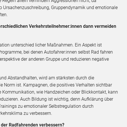
e Regeln allein verhindern Aggressionen nicht, da
also Ursachenzuschreibung, Gruppendynamik und emotionale
ten.
terschiedlichen Verkehrsteilnehmer:innen dann vermeiden
ion unterschied licher Maßnahmen. Ein Aspekt ist
rogramme, bei denen Autofahrer:innen selbst Rad fahren
Perspektive der anderen Gruppe und reduzieren negative
und Abstandhalten, wird am stärksten durch die
e Norm ist. Kampagnen, die positives Verhalten sichtbar
re Kommunikation, wie Handzeichen oder Blickkontakt, kann
eduzieren. Auch Bildung ist wichtig, denn Aufklärung über
rainings zu emotionaler Selbstregulation durch
rkehrsklima zu verbessern.
n der Radfahrenden verbessern?