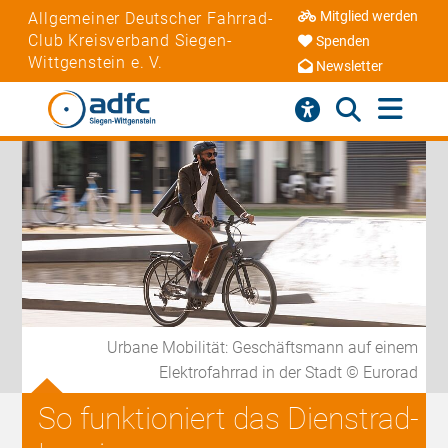
Mitglied werden
Allgemeiner Deutscher Fahrrad-
Club Kreisverband Siegen-
Spenden
Wittgenstein e. V.
Newsletter
Urbane Mobilität: Geschäftsmann auf einem
Elektrofahrrad in der Stadt © Eurorad
So funktioniert das Dienstrad-