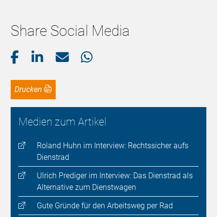
Share Social Media
Drucken
Medien zum Artikel
Roland Huhn im Interview: Rechtssicher aufs
Dienstrad
Ulrich Prediger im Interview: Das Dienstrad als
Alternative zum Dienstwagen
Gute Gründe für den Arbeitsweg per Rad