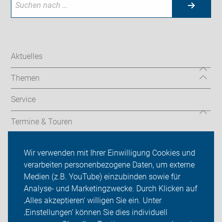
Aktuelles
Themen
Service
Termine & Touren
Ortsgruppen
Wir verwenden mit Ihrer Einwilligung Cookies und
verarbeiten personenbezogene Daten, um externe
ADFC Siegen-Wittgenstein
Medien (z.B. YouTube) einzubinden sowie für
Sei dabei
Analyse- und Marketingzwecke. Durch Klicken auf
‚Alles akzeptieren‘ willigen Sie ein. Unter
Presse
‚Einstellungen‘ können Sie dies individuell