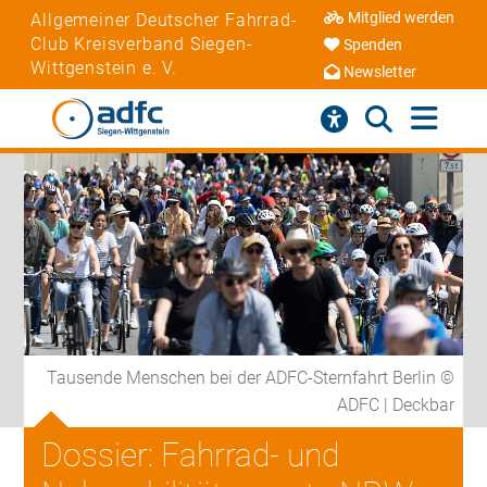
Mitglied werden
Allgemeiner Deutscher Fahrrad-
Club Kreisverband Siegen-
Spenden
Wittgenstein e. V.
Newsletter
Tausende Menschen bei der ADFC-Sternfahrt Berlin ©
ADFC | Deckbar
Dossier: Fahrrad- und