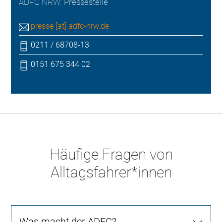
ADFC NRW: Pressestelle
presse [at] adfc-nrw.de
0211 / 68708-13
0151 675 344 02
Häufige Fragen von
Alltagsfahrer*innen
Was macht der ADFC?