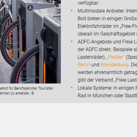
verfügbar.
Multimodale Anbieter: Intern
Bolt bieten in einigen Gro
Elektrofahrräder im „Free-
überall im Geschäftsgebiet 
ADFC-Angebote und Freie Las
der ADFC direkt. Beispiele 
Lastenräder),
„Pedder“
(Spez
Berlin
und
Brandenburg
. D
werden ehrenamtlich getrage
gibt der Verband „Freie Las
Lokale Systeme: In einigen 
gebot für Berufspendler, Touristen
ahrten zu ersetzen. ©
Rad in München oder Stad