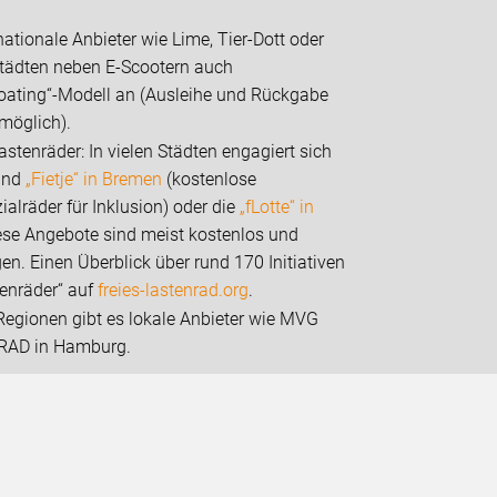
ationale Anbieter wie Lime, Tier-Dott oder
ßstädten neben E-Scootern auch
Floating“-Modell an (Ausleihe und Rückgabe
möglich).
tenräder: In vielen Städten engagiert sich
sind
„Fietje“ in Bremen
(kostenlose
ialräder für Inklusion) oder die
„fLotte“ in
iese Angebote sind meist kostenlos und
n. Einen Überblick über rund 170 Initiativen
tenräder“ auf
freies-lastenrad.org
.
Regionen gibt es lokale Anbieter wie MVG
tRAD in Hamburg.