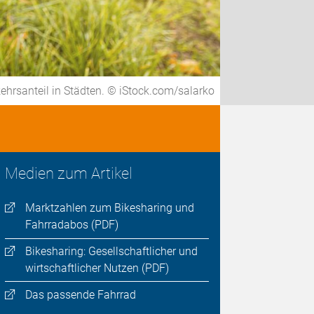
hrsanteil in Städten. © iStock.com/salarko
Medien zum Artikel
Marktzahlen zum Bikesharing und
Fahrradabos (PDF)
Bikesharing: Gesellschaftlicher und
wirtschaftlicher Nutzen (PDF)
Das passende Fahrrad